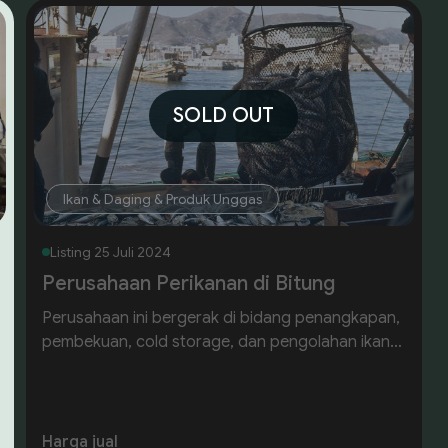
SOLD OUT
Ikan & Daging & Produk Unggas
Listing
25 Juli 2024
Perusahaan Perikanan di Bitung
Perusahaan ini bergerak di bidang penangkapan,
pembekuan, cold storage, dan pengolahan ikan
segar. Dengan kapal sendiri, 80% ikan diperoleh
dari hasil tangkapan sendiri dan 20% dari nelayan
lokal. Ikan diproses di pabrik, baik dalam keadaan
segar maupun beku. Pabrik seluas 14.322 m²
Harga jual