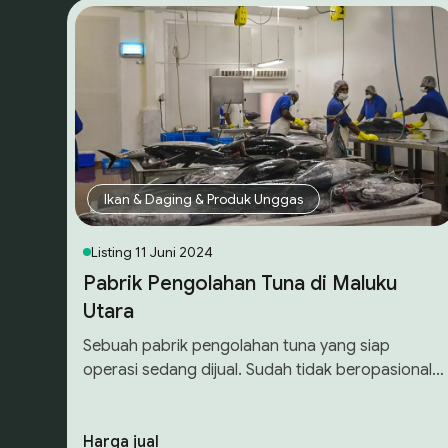
Ikan & Daging & Produk Unggas
Listing
11 Juni 2024
Pabrik Pengolahan Tuna di Maluku
Utara
Sebuah pabrik pengolahan tuna yang siap
operasi sedang dijual. Sudah tidak beropasional
sejak COVID, namun masih dilengkapi dengan
aset-aset, mesin pendingin, penyimpanan
modern, dan aset lainnya. Penjual adalah pihak
Harga jual