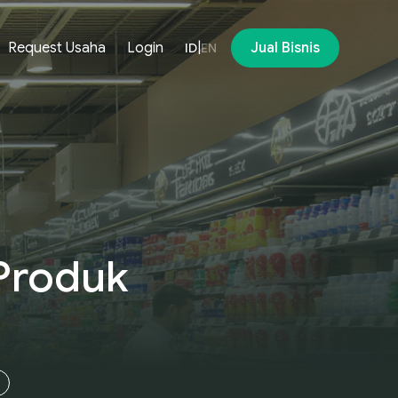
Request Usaha
Login
|
Jual Bisnis
ID
EN
 Produk