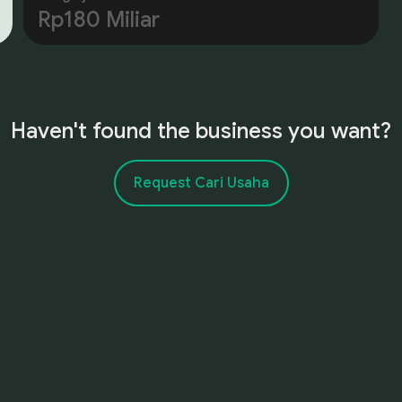
dilengkapi fasilitas lengkap untuk memastikan
Rp180 Miliar
kualitas produk.
Haven't found the business you want?
Request Cari Usaha