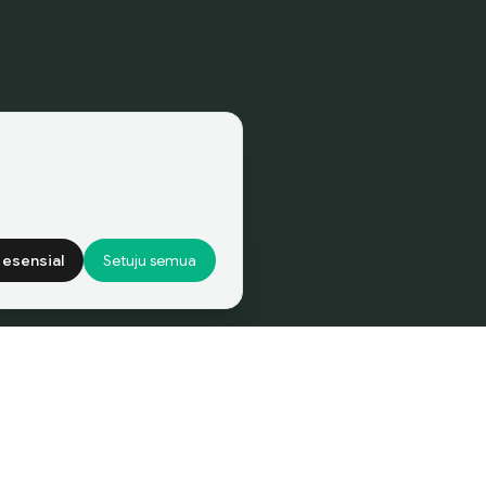
 esensial
Setuju semua
er