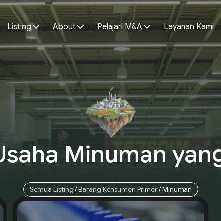
Listing
About
Pelajari M&A
Layanan Kami
 Usaha Minuman
yan
Semua Listing
/
Barang Konsumen Primer
/
Minuman