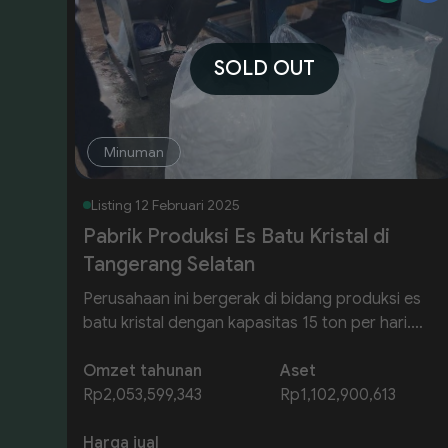
SOLD OUT
Minuman
Listing
12 Februari 2025
Pabrik Produksi Es Batu Kristal di
Tangerang Selatan
Perusahaan ini bergerak di bidang produksi es
batu kristal dengan kapasitas 15 ton per hari.
Didirikan pada 2022, usaha ini melayani
distributor dan pelaku usaha di industri minuman
Omzet tahunan
Aset
serta makanan, menawarkan produk berkualitas
Rp2,053,599,343
Rp1,102,900,613
tinggi dengan harga yang kompetitif.
Harga jual