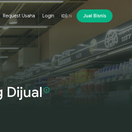
Request Usaha
Login
|
Jual Bisnis
ID
EN
g
Dijual