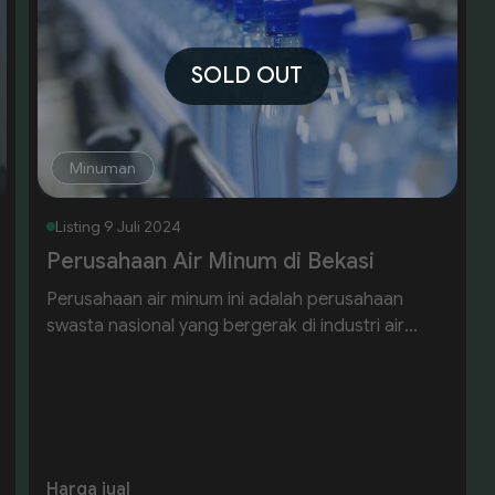
SOLD OUT
Minuman
Listing
9 Juli 2024
Perusahaan Air Minum di Bekasi
Perusahaan air minum ini adalah perusahaan
swasta nasional yang bergerak di industri air
minum alkali dengan pH tinggi (+9), oksigen tinggi
(20ppm), dan mineral anorganik rendah (<15ppm).
Kami menyediakan sistem distribusi menyeluruh
dan bekerja sama dengan stakeholder secara
transparan dan saling menguntungkan.
Harga jual