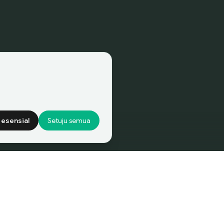
 esensial
Setuju semua
er