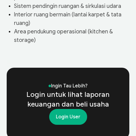
Sistem pendingin ruangan & sirkulasi udara
Interior ruang bermain (lantai karpet & tata
ruang)
Area pendukung operasional (kitchen &
storage)
Year
2025
2024
Ingin Tau Lebih?
Total Sales
1,380,540,000
1,720,890,000
Login untuk lihat laporan
Cost of Goods Sold
keuangan dan beli usaha
640,220,000
780,310,000
(COGS)
Login User
Gross Profit
740,320,000
940,580,000
Operating Expense
310,150,000
360,420,000