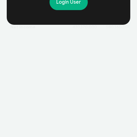
Login User
Gross Profit
740,320,000
940,580,000
Operating Expense
310,150,000
360,420,000
Net Income
430,170,000
580,160,000