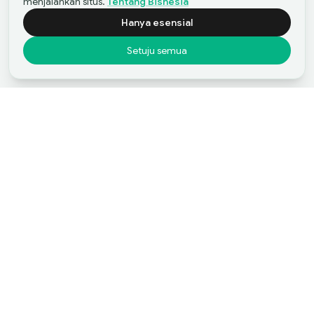
menjalankan situs.
Tentang Bisnesia
Hanya esensial
Setuju semua
Carwash dan Detailing Franchise di
Beli Sekarang
Malang
Mulailah Perjalanan Anda
Mulai Merger dan
Akuisisi dengan Bisnesia
Listing Kami
Jual Bisnis