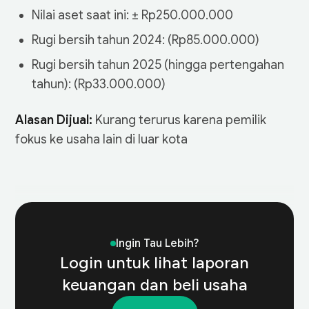
Nilai aset saat ini: ± Rp250.000.000
Rugi bersih tahun 2024: (Rp85.000.000)
Rugi bersih tahun 2025 (hingga pertengahan
tahun): (Rp33.000.000)
Alasan Dijual:
Kurang terurus karena pemilik
fokus ke usaha lain di luar kota
Year
2025
2024
Ingin Tau Lebih?
Total Sales
1,380,540,000
1,720,890,000
Login untuk lihat laporan
Cost of Goods Sold
keuangan dan beli usaha
640,220,000
780,310,000
(COGS)