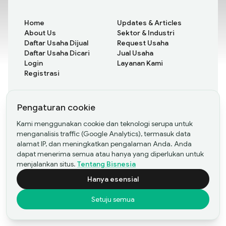
Home
Updates & Articles
About Us
Sektor & Industri
Daftar Usaha Dijual
Request Usaha
Daftar Usaha Dicari
Jual Usaha
Login
Layanan Kami
Registrasi
Pengaturan cookie
All Updates
Rare Insights
Kami menggunakan cookie dan teknologi serupa untuk
Case Studies
menganalisis traffic (Google Analytics), termasuk data
alamat IP, dan meningkatkan pengalaman Anda. Anda
dapat menerima semua atau hanya yang diperlukan untuk
menjalankan situs.
Tentang Bisnesia
©Copyright
2026
- PT Bisnesia Karya Bangsa
Hanya esensial
Setuju semua