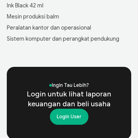
Ink Black 42 ml
Mesin produksi balm
Peralatan kantor dan operasional
Sistem komputer dan perangkat pendukung
Year
2025
2024
Ingin Tau Lebih?
Total Sales
1,380,540,000
1,720,890,000
Login untuk lihat laporan
Cost of Goods Sold
keuangan dan beli usaha
640,220,000
780,310,000
(COGS)
Login User
Gross Profit
740,320,000
940,580,000
Operating Expense
310,150,000
360,420,000