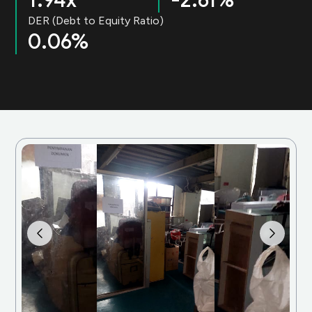
1.94x
-2.61%
DER (Debt to Equity Ratio)
0.06%