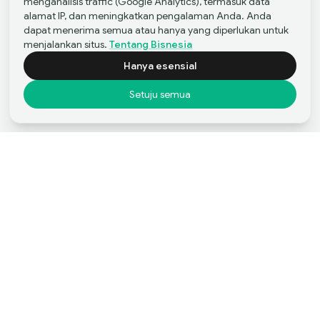
menganalisis traffic (Google Analytics), termasuk data
alamat IP, dan meningkatkan pengalaman Anda. Anda
dapat menerima semua atau hanya yang diperlukan untuk
menjalankan situs.
Tentang Bisnesia
Hanya esensial
Setuju semua
Pabrik Pemecah Batu di Jawa Tengah
Beli Sekarang
Mulailah Perjalanan Anda
Mulai Merger dan
Akuisisi dengan Bisnesia
Listing Kami
Jual Bisnis