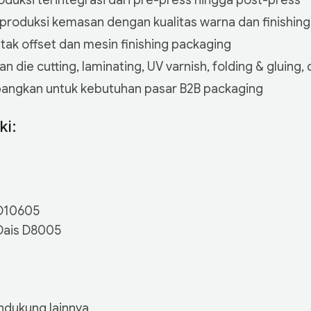
oduksi terintegrasi dari pre-press hingga post-press
 produksi kemasan dengan kualitas warna dan finishing
ak offset dan mesin finishing packaging
 die cutting, laminating, UV varnish, folding & gluing,
angkan untuk kebutuhan pasar B2B packaging
ki:
 D10605
 Dais D8005
ndukung lainnya