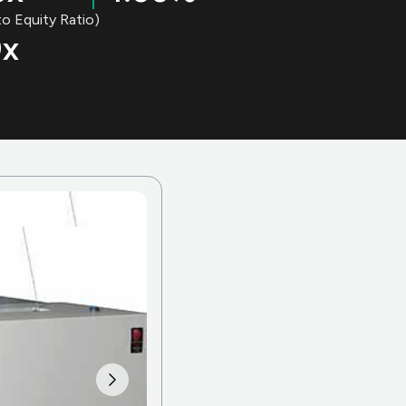
o Equity Ratio)
0x