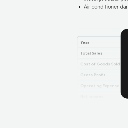
Air conditioner da
Year
Total Sales
Cost of Goods Sold (C
Gross Profit
Operating Expense
Net Income