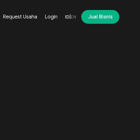
Request Usaha
Login
|
Jual Bisnis
ID
EN