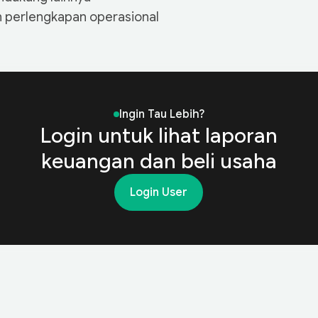
n perlengkapan operasional
2025
20
Ingin Tau Lebih?
Login untuk lihat laporan
1,380,540,000
1,
keuangan dan beli usaha
OGS)
640,220,000
78
740,320,000
94
Login User
310,150,000
36
430,170,000
58