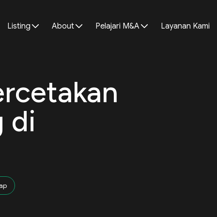
Listing
About
Pelajari M&A
Layanan Kami
ercetakan
 di
ap