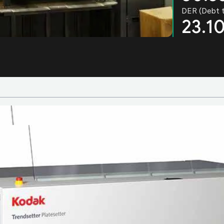
DER (Debt t
23.1