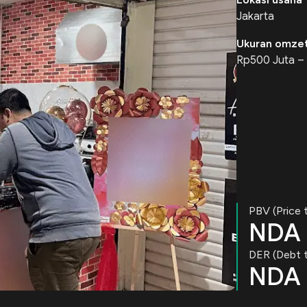
Jakarta
Ukuran omzet
Rp500 Juta – 
PBV (Price 
NDA
DER (Debt t
NDA