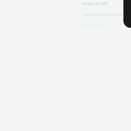
Gross Profit
Operating Expense
Net Income