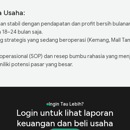
a Usaha:
an stabil dengan pendapatan dan profit bersih bulana
 18–24 bulan saja.
 strategis yang sedang beroperasi (Kemang, Mall Ta
operasional (SOP) dan resep bumbu rahasia yang menja
liki potensi pasar yang besar.
2025
20
Ingin Tau Lebih?
Login untuk lihat laporan
1,380,540,000
1,
keuangan dan beli usaha
OGS)
640,220,000
78