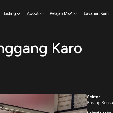
Listing
About
Pelajari M&A
Layanan Kami
anggang Karo
Sektor
Barang Konsu
Lokasi usaha