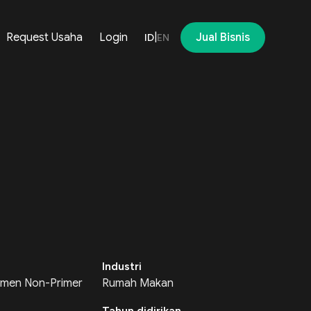
Request Usaha
Login
|
Jual Bisnis
ID
EN
Industri
men Non-Primer
Rumah Makan
Tahun didirikan