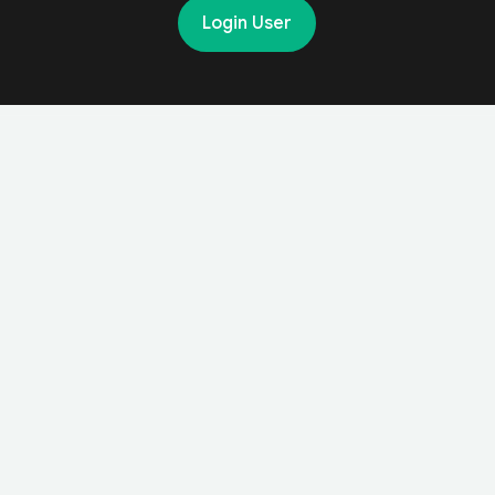
740,320,000
94
Login User
310,150,000
36
430,170,000
58