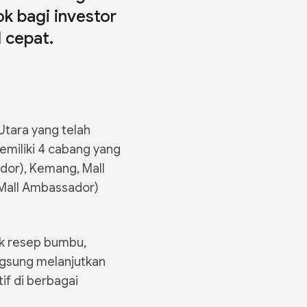
ok bagi investor
I cepat.
Utara yang telah
memiliki 4 cabang yang
ador), Kemang, Mall
(Mall Ambassador)
uk resep bumbu,
ngsung melanjutkan
if di berbagai