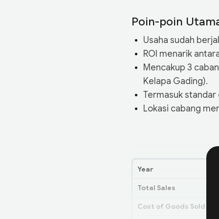
Poin-poin Utam
Usaha sudah berjal
ROI menarik antara
Mencakup 3 cabang
Kelapa Gading).
Termasuk standar 
Lokasi cabang memi
Year
Total Sales
Cost of Goods Sold (C