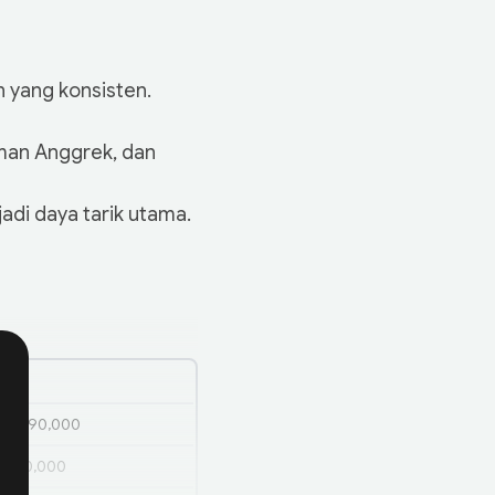
n yang konsisten.
man Anggrek, dan
di daya tarik utama.
24
720,890,000
0,310,000