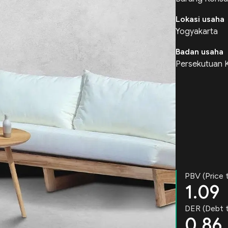
Lokasi usaha
Yogyakarta
Badan usaha
Persekutuan 
PBV (Price 
1.09
DER (Debt t
0.86