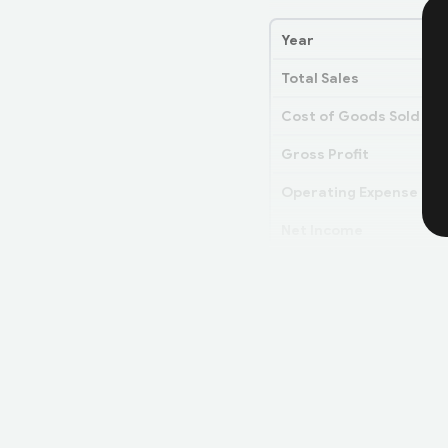
Year
Total Sales
Cost of Goods Sold (C
Gross Profit
Operating Expense
Net Income