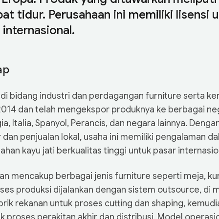
at tidur. Perusahaan ini memiliki lisensi 
 internasional.
ap
i bidang industri dan perdagangan furniture serta keraj
 2014 dan telah mengekspor produknya ke berbagai neg
a, Italia, Spanyol, Perancis, dan negara lainnya. Denga
r dan penjualan lokal, usaha ini memiliki pengalaman 
han kayu jati berkualitas tinggi untuk pasar internasio
n mencakup berbagai jenis furniture seperti meja, kur
roses produksi dijalankan dengan sistem outsource, di
pabrik rekanan untuk proses cutting dan shaping, kemud
 proses perakitan akhir dan distribusi. Model operasi