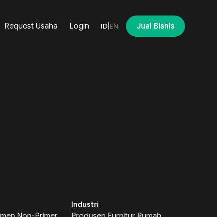
Request Usaha
Login
|
Jual Bisnis
ID
EN
Industri
men Non-Primer
Produsen Furnitur Rumah