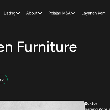
Listing
About
Pelajari M&A
Layanan Kami
n Furniture
ap
Sektor
Barang Konsu