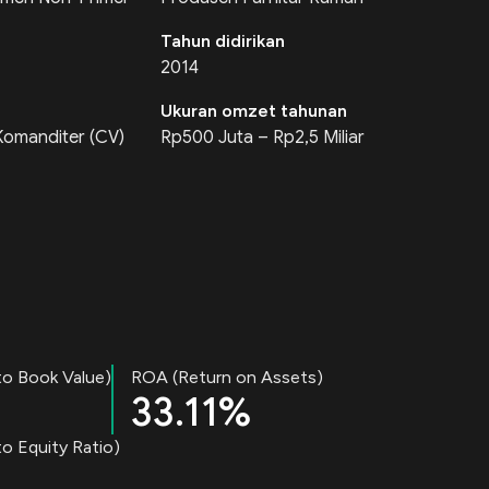
Tahun didirikan
2014
Ukuran omzet tahunan
Komanditer (CV)
Rp500 Juta – Rp2,5 Miliar
to Book Value)
ROA (Return on Assets)
33.11%
o Equity Ratio)