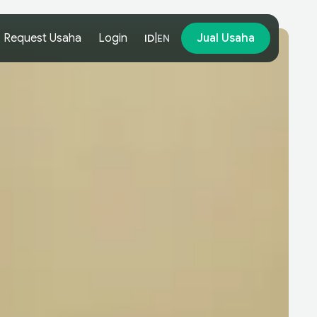
Request Usaha
Login
|
Jual Usaha
ID
EN