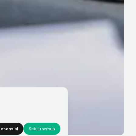
 esensial
Setuju semua