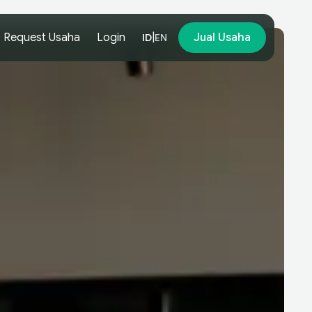
Request Usaha
Login
|
Jual Usaha
ID
EN