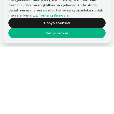
menganalisis traffic (Google Analytics), termasuk data
alamat IP, dan meningkatkan pengalaman Anda. Anda
dapat menerima semua atau hanya yang diperlukan untuk
menjalankan situs.
Tentang Bisnesia
Hanya esensial
Setuju semua
Mulailah Perjalanan Anda
Mulai Merger dan
Akuisisi dengan Bisnesia
Listing Kami
Jual Bisnis